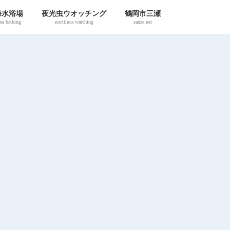
海水浴場
夜光虫ウオッチング
鶴岡市三瀬
ea bathing
noctiluca watching
sanze.net