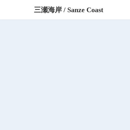
コ
ナ
三瀬海岸 / Sanze Coast
ン
ビ
テ
ゲ
ン
ー
ツ
シ
へ
ョ
ス
ン
キ
に
ッ
移
プ
動