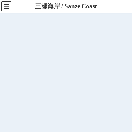
コ
ナ
三瀬海岸 / Sanze Coast
ン
ビ
テ
ゲ
ン
ー
ツ
シ
へ
ョ
ス
ン
キ
に
ッ
移
プ
動