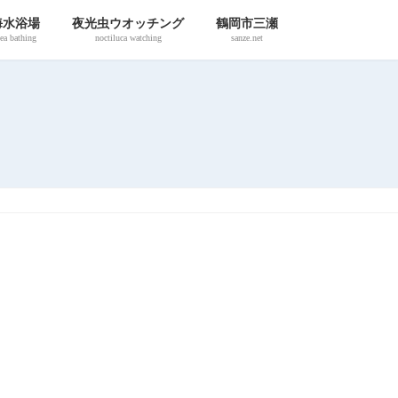
海水浴場
夜光虫ウオッチング
鶴岡市三瀬
ea bathing
noctiluca watching
sanze.net