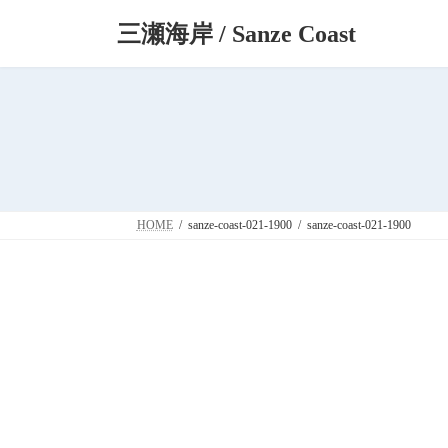
コ
ナ
三瀬海岸 / Sanze Coast
ン
ビ
テ
ゲ
ン
ー
ツ
シ
へ
ョ
ス
ン
キ
に
ッ
移
プ
動
HOME
sanze-coast-021-1900
sanze-coast-021-1900