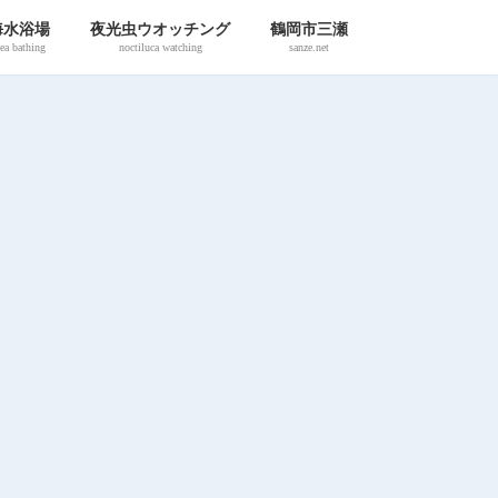
海水浴場
夜光虫ウオッチング
鶴岡市三瀬
ea bathing
noctiluca watching
sanze.net