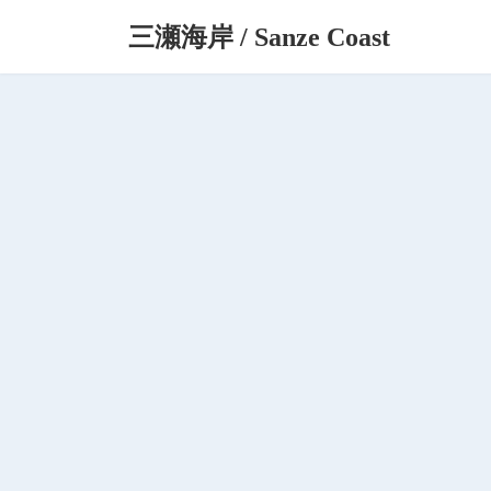
コ
ナ
三瀬海岸 / Sanze Coast
ン
ビ
テ
ゲ
ン
ー
ツ
シ
へ
ョ
ス
ン
キ
に
ッ
移
プ
動