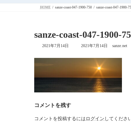
HOME
sanze-coast-047-1900-750
sanze-coast-047-1900-7
sanze-coast-047-1900-7
最
2021年7月14日
2021年7月14日
sanze.net
終
更
新
日
時
:
コメントを残す
コメントを投稿するには
ログイン
してくださ