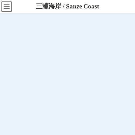
コ
ナ
三瀬海岸 / Sanze Coast
ン
ビ
テ
ゲ
ン
ー
ツ
シ
へ
ョ
ス
ン
キ
に
ッ
移
プ
動